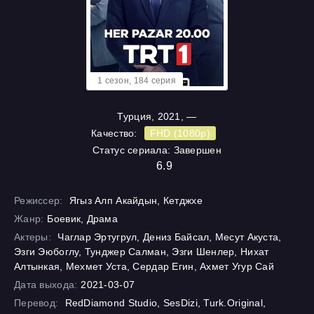
1 cезон, 184 cерия
Турция, 2021, —
Качество:
FHD (1080p)
Статус сериала: Завершен
6.9
Режиссер:
Ягыз Алп Акайдын, Кетджхе
Жанр:
Боевик, Драма
Актеры:
Чаглар Эртугрул, Дениз Байсал, Месут Акуста,
Эзги Эюбоглу, Тунджер Салман, Эзги Шенлер, Нихат
Алтынкая, Мехмет Уста, Сердар Егин, Ахмет Угур Сай
Дата выхода:
2021-03-07
Перевод:
RedDiamond Studio, SesDizi, Turk.Original,