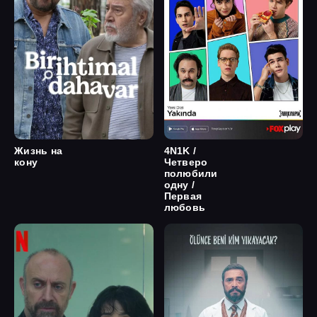
Жизнь на
4N1K /
кону
Четверо
полюбили
одну /
Первая
любовь