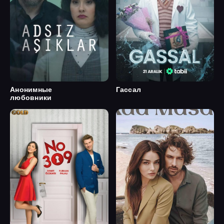
Анонимные
Гассал
любовники