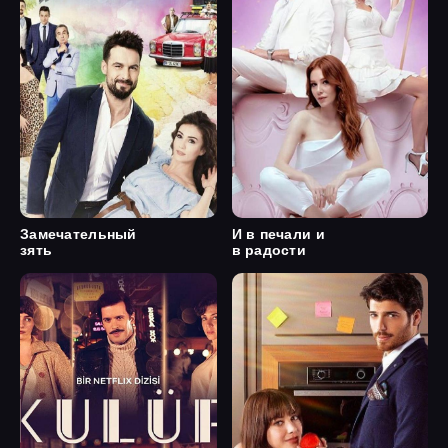
Замечательный
И в печали и
зять
в радости