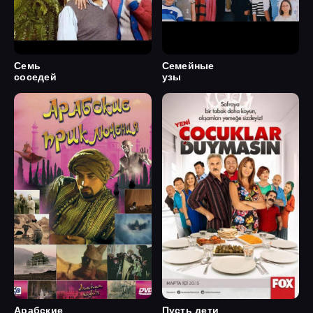
Семь
Семейные
соседей
узы
Арабские
Пусть дети