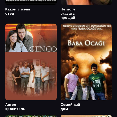
Какой с меня
Не могу
отец
сказать
прощай
Ангел
Семейный
хранитель
дом