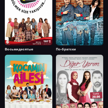
Восьмидесятые
По-братски