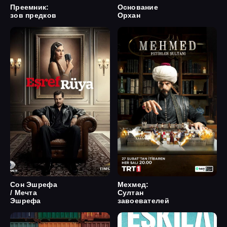
Преемник:
Основание
зов предков
Орхан
Сон Эшрефа
Мехмед:
/ Мечта
Султан
Эшрефа
завоевателей