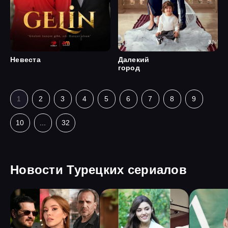
Невеста
Далекий
город
1
2
3
4
5
6
7
8
9
10
...
32
Новости Турецких сериалов