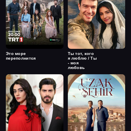
Это море
Ты тот, кого
переполнится
я люблю / Ты
- моя
любовь