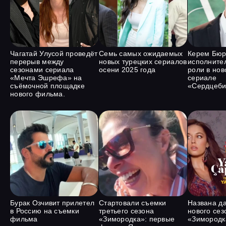
Чагатай Улусой проведёт
Семь самых ожидаемых
Керем Бюр
перерыв между
новых турецких сериалов
исполните
сезонами сериала
осени 2025 года
роли в нов
«Мечта Эшрефа» на
сериале
съёмочной площадке
«Сердцеби
нового фильма.
Бурак Озчивит прилетел
Стартовали съемки
Названа д
в Россию на съемки
третьего сезона
нового сез
фильма
«Зимородка»: первые
«Зимородка