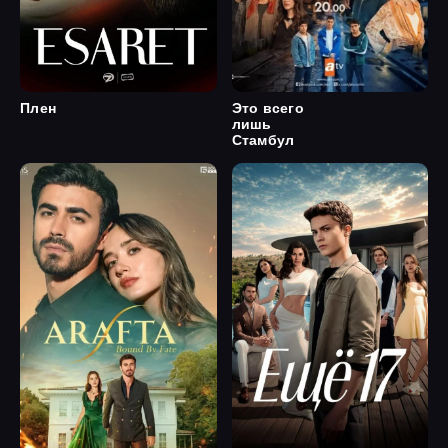
Плен
Это всего
лишь
Стамбул