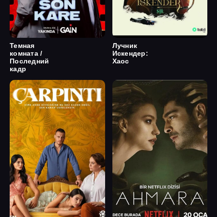
Темная
Лучник
комната /
Искендер:
Последний
Хаос
кадр