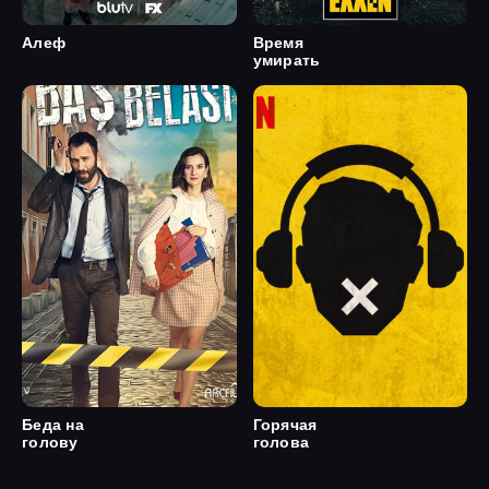
Алеф
Время
умирать
Беда на
Горячая
голову
голова