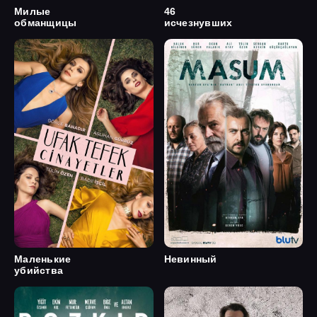
Милые
46
обманщицы
исчезнувших
Маленькие
Невинный
убийства