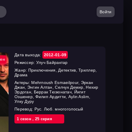
Войти
Дата выхода:
2012-01-09
ен
Режиссер:
Улуч Байрактар
Жанр:
Приключения, Детектив, Триллер,
Драма
Актеры:
Mehrnoush Esmaeilpour, Эркан
Джан, Энгин Алтан, Селчук Демир, Нехир
Эрдоган, Беррак Тюзюнатач, Йигит
Озшенер, Филип Ардитти, Aylin Aslim,
Улку Дуру
Перевод:
Рус. Люб. многоголосый
1 cезон
,
25 cерия