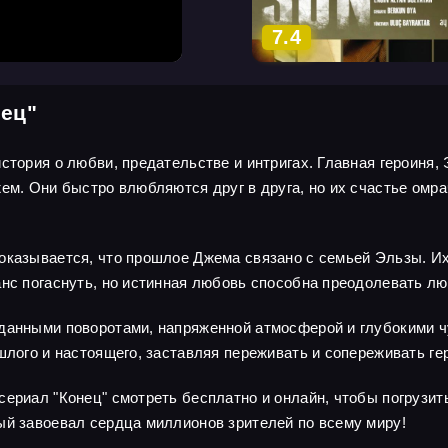
7.4
нец"
стория о любви, предательстве и интригах. Главная героиня,
жем. Они быстро влюбляются друг в друга, но их счастье ом
оказывается, что прошлое Джема связано с семьей Эльзы. Их 
анс погаснуть, но истинная любовь способна преодолевать л
иданными поворотами, напряженной атмосферой и глубокими ч
шлого и настоящего, заставляя переживать и сопереживать ге
сериал "Конец" смотреть бесплатно и онлайн, чтобы погрузи
ый завоевал сердца миллионов зрителей по всему миру!