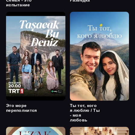
Семья - это
Разведка
испытание
Это море
Ты тот, кого
переполнится
я люблю / Ты
- моя
любовь