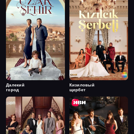
Далекий
Кизиловый
город
щербет