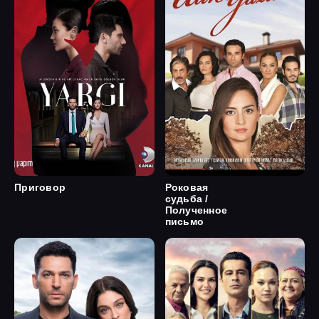
Приговор
Роковая
судьба /
Полученное
письмо