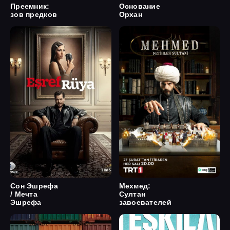
Преемник:
Основание
зов предков
Орхан
Сон Эшрефа
Мехмед:
/ Мечта
Султан
Эшрефа
завоевателей