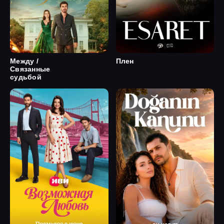
Между /
Плен
Связанные
судьбой