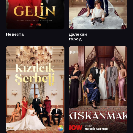
Невеста
Далекий
город