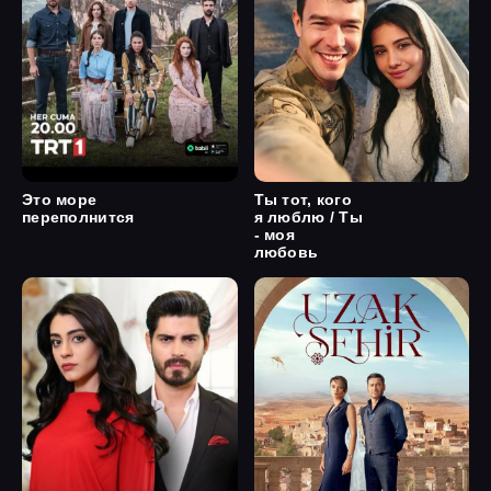
Это море
Ты тот, кого
переполнится
я люблю / Ты
- моя
любовь