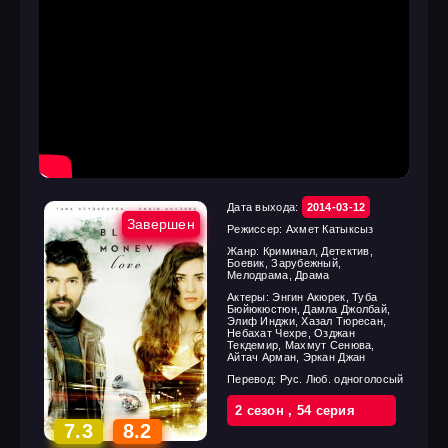
Дата выхода:
2014-03-12
Завершен
Режиссер:
Ахмет Катыксыз
Жанр:
Криминал, Детектив,
Боевик, Зарубежный,
Мелодрама, Драма
Актеры:
Энгин Акюрек, Туба
Бюйюкюстюн, Дамла Джолбай,
Элиф Инджи, Хазал Тюресан,
Небахат Чехре, Озджан
Текдемир, Махмут Сенюва,
Айтач Арман, Эркан Джан
Перевод:
Рус. Люб. одноголосый
2 cезон
,
54 cерия
7.3
8.2