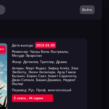
Войти
Дата выхода:
2013-01-03
ен
Режиссер:
Чагры Вила Лостувалы,
Месуде Эрарслан
Жанр:
Детектив, Триллер, Драма
Актеры:
Мерт Фырат, Зафер Алгёз, Эзги
Эюбоглу, Энгин Хепилери, Арзу Гамзе
Кылынч, Берен Саат, Ахмет Сарачоглу,
Джан Сипахи, Башак Дашман, Неджат
Ишлер
Перевод:
Рус. Проф. многоголосый
2 cезон
,
44 cерия