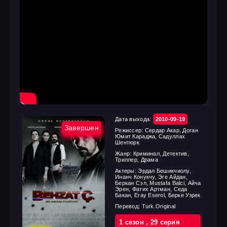
Дата выхода:
2010-09-19
Завершен
Режиссер:
Сердар Акар, Доган
Юмит Караджа, Садуллах
Шентюрк
Жанр:
Криминал, Детектив,
Триллер, Драма
Актеры:
Эрдал Бешикчиолу,
Инанч Конукчу, Эге Айдан,
Беркан Сэл, Mustafa Balci, Айча
Эрен, Фатих Артман, Седа
Бакан, Eray Eserol, Берке Узрек
Перевод:
Turk.Original
1 cезон
,
29 cерия