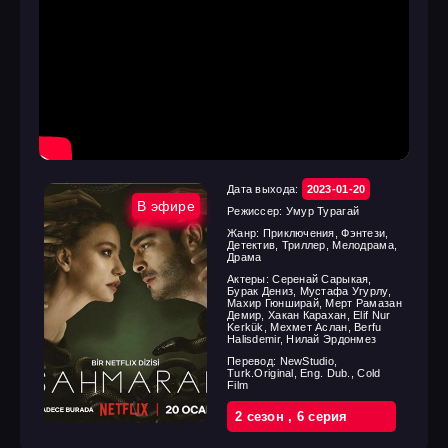
Дата выхода:
2023-01-20
В эфире
Режиссер:
Умур Турагай
Жанр:
Приключения, Фэнтези,
Детектив, Триллер, Мелодрама,
Драма
Актеры:
Серенай Сарыкая,
Бурак Дениз, Мустафа Угурлу,
Махир Гюнширай, Мерт Рамазан
Демир, Хакан Карахан, Elif Nur
Kerkük, Мехмет Аслан, Berfu
Halisdemir, Нилай Эрдонмез
Перевод:
NewStudio,
Turk.Original, Eng. Dub., Cold
Film
2 cезон
,
6 cерия