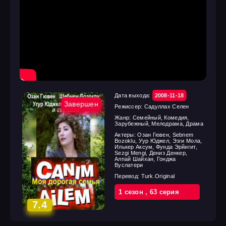
Дата выхода:
2008-11-18
Завершен
Режиссер:
Садуллах Селен
Жанр:
Семейный, Комедия,
Зарубежный, Мелодрама, Драма
Актеры:
Озан Гювен, Sebnem
Bozoklu, Уур Юджел, Эзги Мола,
Илькер Аксум, Фунда Эрйигит,
Sezgi Mengi, Дениз Денкер,
Алпай Шайхан, Гонджа
Вуслатери
Перевод:
Turk.Original
1 cезон
,
63 cерия
7.4