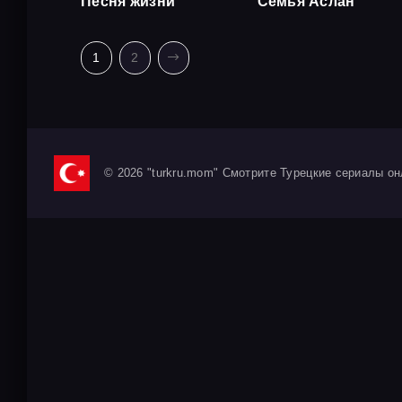
Песня жизни
Семья Аслан
1
2
© 2026 "turkru.mom" Смотрите Турецкие сериалы он