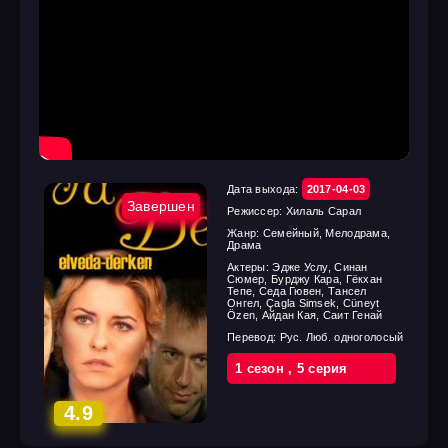
Дата выхода:
2017-04-03
Завершен
Режиссер:
Хилаль Сарал
Жанр:
Семейный, Мелодрама,
Драма
Актеры:
Эдже Услу, Синан
Сюмер, Бурджу Кара, Гёкхан
Тепе, Седа Гювен, Тансел
Онгел, Çagla Simsek, Cüneyt
Özen, Айдан Кая, Саит Генай
Перевод:
Рус. Люб. одноголосый
1 cезон
,
5 cерия
4.9