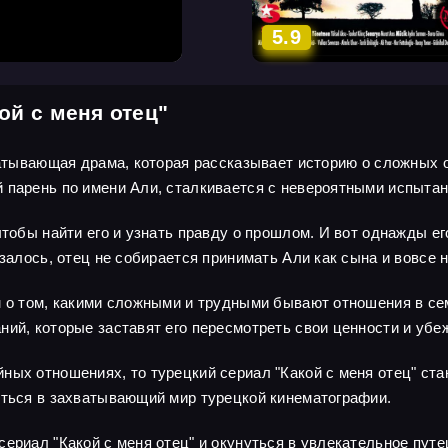
5.9
ой с меня отец"
хватывающая драма, которая рассказывает историю о сложных 
 парень по имени Али, сталкивается с невероятными испытан
тобы найти его и узнать правду о прошлом. И вот однажды его
азалось, отец не собирается принимать Али как сына и вовсе 
м о том, какими сложными и трудными бывают отношения в сем
ний, которые заставят его пересмотреть свои ценности и убе
ных отношениях, то турецкий сериал "Какой с меня отец" ст
уться в захватывающий мир турецкой кинематографии.
сериал "Какой с меня отец" и окунуться в увлекательное п