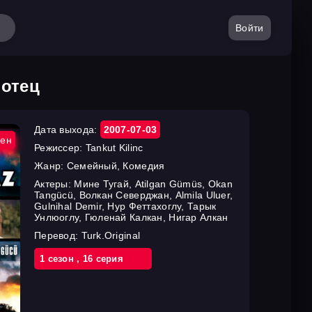
Войти
 отец
Дата выхода:
2007-07-03
ен
Режиссер:
Tankut Kilinc
Жанр:
Семейный, Комедия
Актеры:
Мине Тугай, Atilgan Gümüs, Okan
Tangücü, Волкан Северджан, Almila Uluer,
Gulnihal Demir, Нур Феттахоглу, Тарык
Унлюоглу, Гюленай Калкан, Нигар Алкан
Перевод:
Turk.Original
1 cезон
,
16 cерия