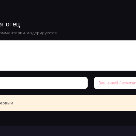
я отец
комментарии модерируются
первым!