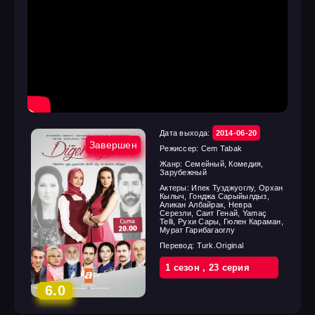
Дата выхода:
2014-06-20
Завершен
Режиссер:
Cem Tabak
Жанр:
Семейный, Комедия,
Зарубежный
Актеры:
Ипек Тузджуоглу, Орхан
Кылыч, Гонджа Сарыйылдыз,
Аликан Албайрак, Невра
Серезли, Саит Генай, Yamaç
Telli, Рухи Сары, Гюлен Караман,
Мурат Гарибагаоглу
Перевод:
Turk.Original
1 cезон
,
23 cерия
6.0