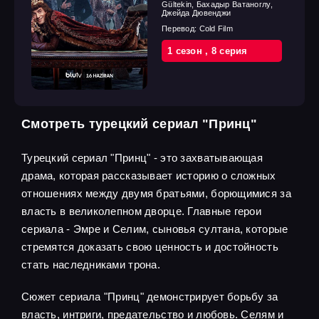
Gültekin, Бахадыр Ватаноглу,
Джейда Дювенджи
Перевод:
Cold Film
1 cезон
,
8 cерия
Смотреть турецкий сериал "Принц"
Турецкий сериал "Принц" - это захватывающая
драма, которая рассказывает историю о сложных
отношениях между двумя братьями, борющимися за
власть в великолепном дворце. Главные герои
сериала - Эмре и Селим, сыновья султана, которые
стремятся доказать свою ценность и достойность
стать наследниками трона.
Сюжет сериала "Принц" демонстрирует борьбу за
власть, интриги, предательство и любовь. Селям и