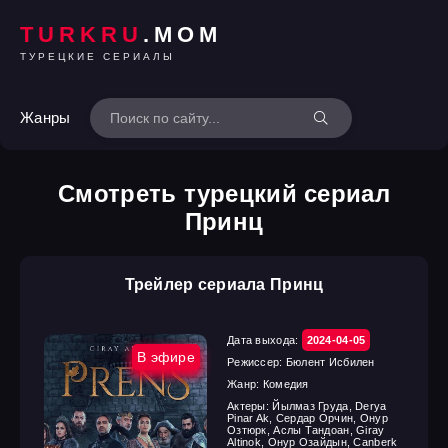
TURKRU
.MOM
ТУРЕЦКИЕ СЕРИАЛЫ
Жанры
Смотреть турецкий сериал
Принц
Трейлер сериала Принц
Дата выхода:
2024-04-05
В эфире
Режиссер:
Бюлент Исбилен
Жанр:
Комедия
Актеры:
Йылмаз Груда, Derya
Pinar Ak, Сердар Орчин, Онур
Озтюрк, Аслы Тандоан, Giray
Altinok, Онур Озайдын, Canberk