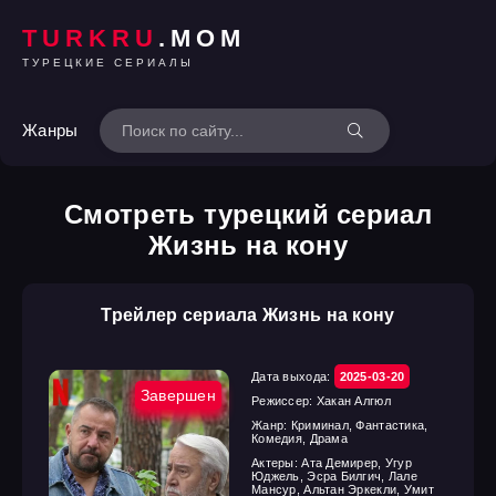
TURKRU
.MOM
ТУРЕЦКИЕ СЕРИАЛЫ
Жанры
Смотреть турецкий сериал
Жизнь на кону
Трейлер сериала Жизнь на кону
Дата выхода:
2025-03-20
Завершен
Режиссер:
Хакан Алгюл
Жанр:
Криминал, Фантастика,
Комедия, Драма
Актеры:
Ата Демирер, Угур
Юджель, Эсра Билгич, Лале
Мансур, Альтан Эркекли, Умит