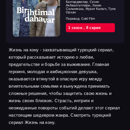
Кантарджилар, Сезин
Акбашогуллары, Хакан
Салынмыш, Мурат Кылыч, Туна
Орхан
Перевод:
Cold Film
1 cезон
,
8 cерия
Жизнь на кону - захватывающий турецкий сериал,
который рассказывает историю о любви,
предательстве и борьбе за выживание. Главная
героиня, молодая и амбициозная девушка,
оказывается втянутой в опасную игру между
влиятельными семьями и вынуждена принимать
сложные решения, чтобы защитить свою жизнь и
жизнь своих близких. Страсть, интриги и
неожиданные повороты событий делают этот сериал
настоящим шедевром жанра. Смотреть турецкий
сериал Жизнь на кону.