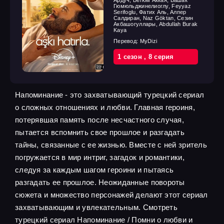
Ардуч, Бегюм Аккая, Башак
Гюмюльджинелиоглу, Feyyaz
Serifoglu, Фатих Аль, Алпер
Салдиран, Naz Göktan, Сезин
Акбашогуллары, Abdullah Burak
Kaya
Перевод:
MyDizi
1 cезон
,
8 cерия
Напоминание - это захватывающий турецкий сериал
о сложных отношениях и любви. Главная героиня,
потерявшая память после несчастного случая,
пытается вспомнить свое прошлое и разгадать
тайны, связанные с ее жизнью. Вместе с ней зритель
погружается в мир интриг, загадок и романтики,
следуя за каждым шагом героини и пытаясь
разгадать ее прошлое. Неожиданные повороты
сюжета и множество персонажей делают этот сериал
захватывающим и увлекательным. Смотреть
турецкий сериал Напоминание / Помни о любви и