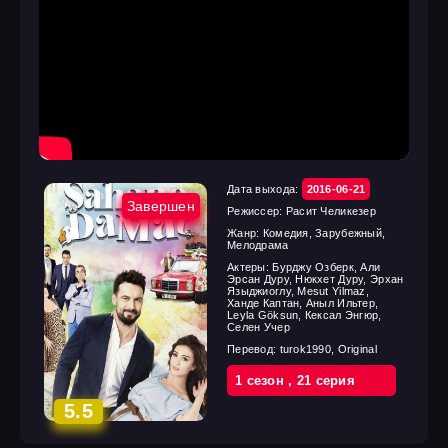
Дата выхода:
2016-06-21
Завершен
Режиссер:
Расит Челикезер
Жанр:
Комедия, Зарубежный,
Мелодрама
Актеры:
Бурджу Озберк, Али
Эрсан Дуру, Нюкхет Дуру, Эрхан
Языджиоглу, Mesut Yilmaz,
Ханде Каптан, Аныл Ильтер,
Leyla Göksun, Кексал Энгюр,
Селен Учер
Перевод:
turok1990, Original
1 cезон
,
21 cерия
5.5