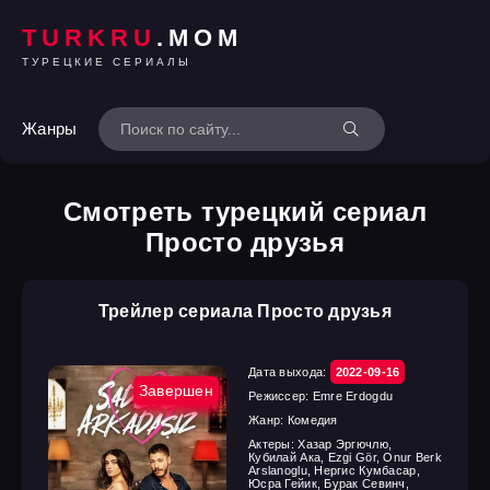
TURKRU
.MOM
ТУРЕЦКИЕ СЕРИАЛЫ
Жанры
Смотреть турецкий сериал
Просто друзья
Трейлер сериала Просто друзья
Дата выхода:
2022-09-16
Завершен
Режиссер:
Emre Erdogdu
Жанр:
Комедия
Актеры:
Хазар Эргючлю,
Кубилай Ака, Ezgi Gör, Onur Berk
Arslanoglu, Нергис Кумбасар,
Юсра Гейик, Бурак Севинч,