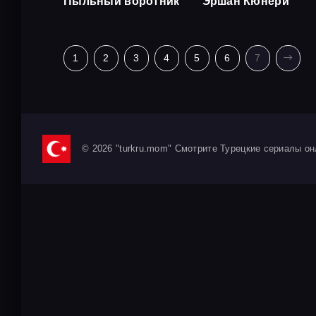
Пыльный воротник
Эршан Кюнери
1
2
3
4
5
6
7
© 2026 "turkru.mom" Смотрите Турецкие сериалы он