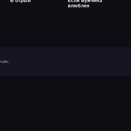
В отрыв
Если мужчина
влюблен
лайн.