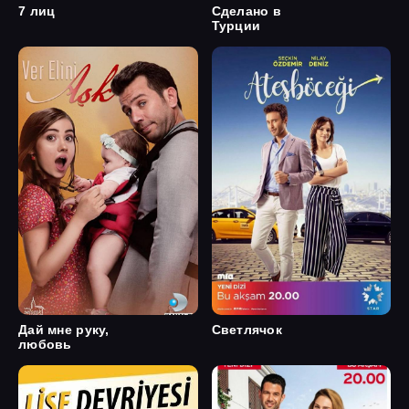
7 лиц
Сделано в
Турции
Дай мне руку,
Светлячок
любовь