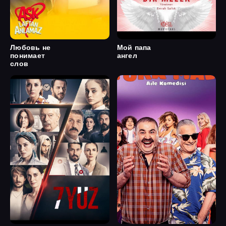
Любовь не
Мой папа
понимает
ангел
слов