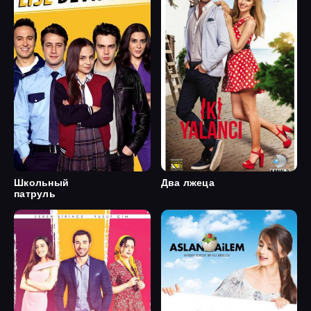
Школьный
Два лжеца
патруль