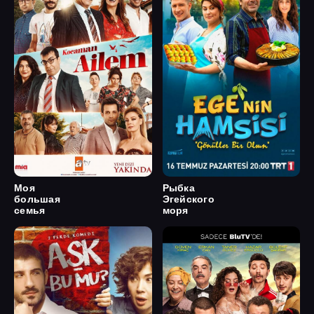
Моя
Рыбка
большая
Эгейского
семья
моря