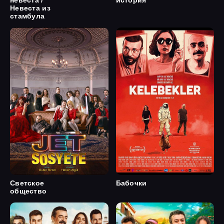
невеста /
история
Невеста из
стамбула
Светское
Бабочки
общество