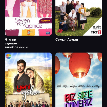
Что ни
Семья Аслан
сделает
влюбленный