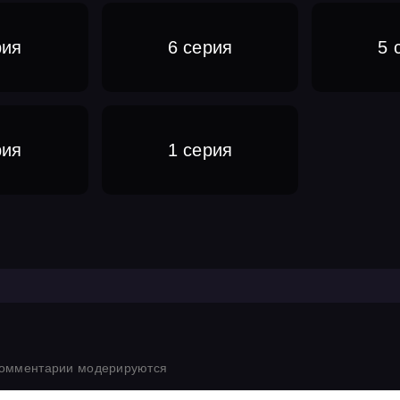
рия
6 серия
5 
рия
1 серия
комментарии модерируются