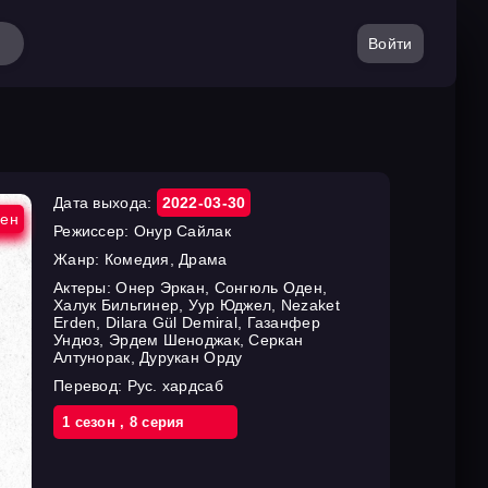
Войти
Дата выхода:
2022-03-30
ен
Режиссер:
Онур Сайлак
Жанр:
Комедия, Драма
Актеры:
Онер Эркан, Сонгюль Оден,
Халук Бильгинер, Уур Юджел, Nezaket
Erden, Dilara Gül Demiral, Газанфер
Ундюз, Эрдем Шеноджак, Серкан
Алтунорак, Дурукан Орду
Перевод:
Рус. хардсаб
1 cезон
,
8 cерия