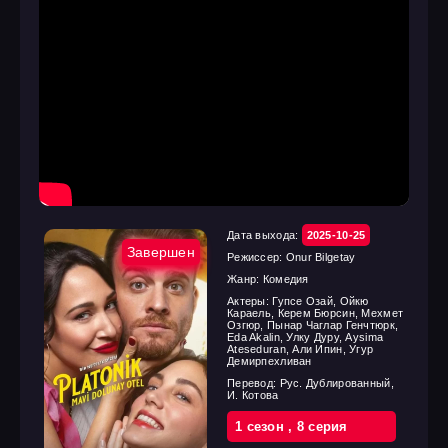
Дата выхода:
2025-10-25
Завершен
Режиссер:
Onur Bilgetay
Жанр:
Комедия
Актеры:
Гупсе Озай, Ойкю
Караель, Керем Бюрсин, Мехмет
Озгюр, Пынар Чаглар Генчтюрк,
Eda Akalin, Улку Дуру, Aysima
Ateseduran, Али Ипин, Угур
Демирпехливан
Перевод:
Рус. Дублированный,
И. Котова
1 cезон
,
8 cерия