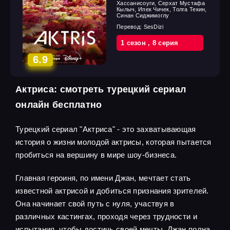
Хассанисоуги, Серхат Мустафа
Кылыч, Ипек Чичек, Толга Текин,
Синан Сиджимоглу
Перевод:
SesDizi
1 cезон
,
8 cерия
6.9
Актриса: смотреть турецкий сериал
онлайн бесплатно
Турецкий сериал "Актриса" - это захватывающая
история о жизни молодой актрисы, которая пытается
пробиться на вершину в мире шоу-бизнеса.
Главная героиня, по имени Джан, мечтает стать
известной актрисой и добиться признания зрителей.
Она начинает свой путь с нуля, участвуя в
различных кастингах, проходя через трудности и
испытания, чтобы достичь своей мечты. Джан полна