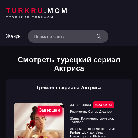
TURKRU
.MOM
ТУРЕЦКИЕ СЕРИАЛЫ
Жанры
Смотреть турецкий сериал
Актриса
Трейлер сериала Актриса
Дата выхода:
2023-05-31
Завершен
Режиссер:
Сонер Джанер
Жанр:
Криминал, Комедия,
Триллер
Актеры:
Пынар Дениз, Ахмет
Рифат Шунгар, Ураз
Кайгыларолу, Шебнем