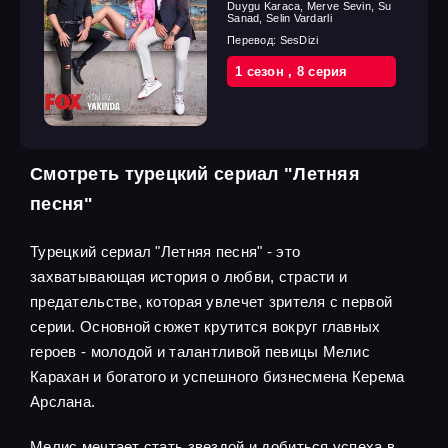
Duygu Karaca, Merve Sevin, Su
Sanad, Selin Vardarli
Перевод:
SesDizi
1 cезон
,
8 cерия
Смотреть турецкий сериал "Летняя
песня"
Турецкий сериал "Летняя песня" - это
захватывающая история о любви, страсти и
предательстве, которая увлечет зрителя с первой
серии. Основной сюжет крутится вокруг главных
героев - молодой и талантливой певицы Мелис
Карахан и богатого и успешного бизнесмена Керема
Арслана.
Мелис мечтает стать звездой и добиться успеха в