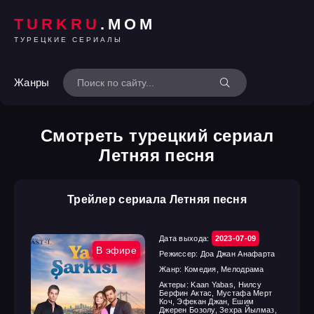
TURKRU
.MOM
ТУРЕЦКИЕ СЕРИАЛЫ
Жанры
Смотреть турецкий сериал
Летняя песня
Трейлер сериала Летняя песня
Дата выхода:
2023-07-09
В эфире
Режиссер:
Доа Джан Анафарта
Жанр:
Комедия, Мелодрама
Актеры:
Kaan Yabas, Нилсу
Берфин Актас, Мустафа Мерт
Коч, Эфекан Джан, Ешим
Джерен Бозолу, Зехра Йылмаз,