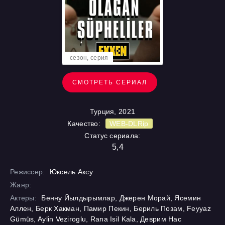
cезон, cерия
СМОТРЕТЬ СЕРИАЛ
Турция, 2021
Качество:
WEB-DLRip
Статус сериала:
5,4
Режиссер:
Юксель Аксу
Жанр:
Актеры:
Бенну Йылдырымлар, Джерен Морай, Ясемин
Аллен, Берк Хакман, Памир Пекин, Бериль Позам, Feyyaz
Gümüs, Aylin Veziroglu, Rana Isil Kala, Деврим Нас