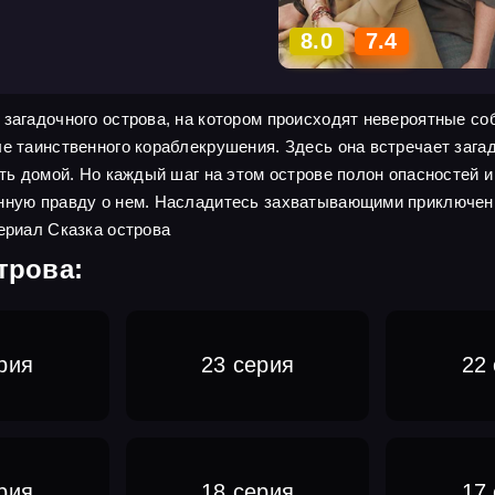
8.0
7.4
 загадочного острова, на котором происходят невероятные со
ле таинственного кораблекрушения. Здесь она встречает зага
уть домой. Но каждый шаг на этом острове полон опасностей и
инную правду о нем. Насладитесь захватывающими приключени
ериал Сказка острова
трова:
рия
23 серия
22
рия
18 серия
17