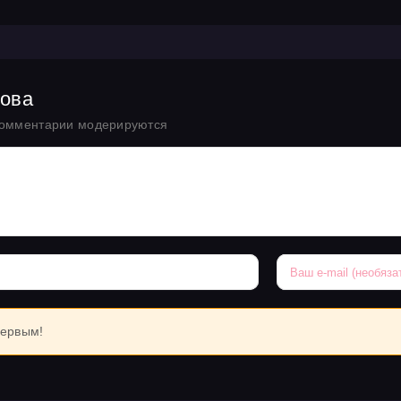
рова
комментарии модерируются
первым!