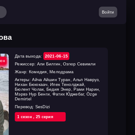
Войти
ова
Дата выхода:
2021-06-15
ен
Режиссер:
Али Билгин, Озгюр Севимли
Жанр:
Комедия, Мелодрама
Актеры:
Айча Айшин Туран, Альп Навруз,
Нихан Бююкаач, Ипек Тенолджай,
Бюлент Чолак, Бедия Энер, Рами Нарин,
Мэрвэ Нур Бенги, Фатих Юджебаг, Özge
Demirtel
Перевод:
SesDizi
1 cезон
,
25 cерия