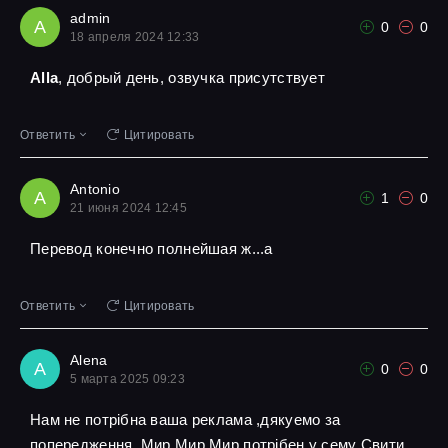
admin
A
0
0
18 апреля 2024 12:33
Alla
, добрый день, озвучка присутствует
Ответить
Цитировать
Antonio
A
1
0
21 июня 2024 12:45
Перевод конечно полнейшая ж...а
Ответить
Цитировать
Alena
A
0
0
5 марта 2025 09:23
Нам не потрібна ваша реклама ,дякуемо за
попередження ,Мир Мир Мир потрібен у сему Свити