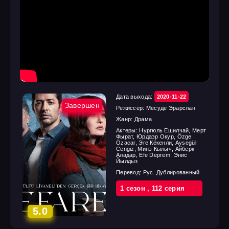
Дата выхода:
2020-11-22
Завершен
Режиссер:
Месуде Эрарслан
Жанр:
Драма
Актеры:
Нургюль Ешилчай, Мерт
Фырат, Юрдаэр Окур, Özge
Özacar, Эге Кёкенли, Aysegül
Cengiz, Минэ Кылыч, Айберк
Аладар, Efe Deprem, Энис
Йылдыз
Перевод:
Рус. Дублированный
1 cезон
,
112 cерия
5.0