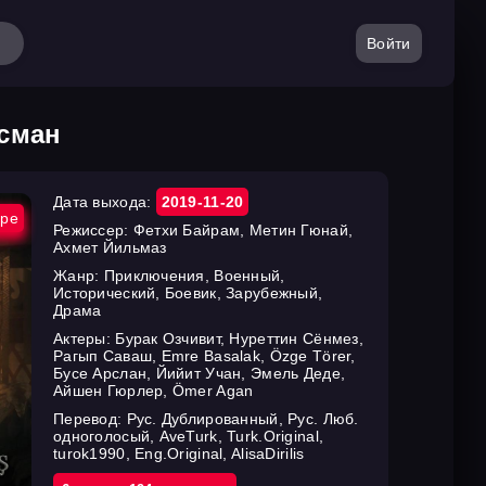
Войти
Осман
Дата выхода:
2019-11-20
ире
Режиссер:
Фетхи Байрам, Метин Гюнай,
Ахмет Йильмаз
Жанр:
Приключения, Военный,
Исторический, Боевик, Зарубежный,
Драма
Актеры:
Бурак Озчивит, Нуреттин Сёнмез,
Рагып Саваш, Emre Basalak, Özge Törer,
Бусе Арслан, Йийит Учан, Эмель Деде,
Айшен Гюрлер, Ömer Agan
Перевод:
Рус. Дублированный, Рус. Люб.
одноголосый, AveTurk, Turk.Original,
turok1990, Eng.Original, AlisaDirilis