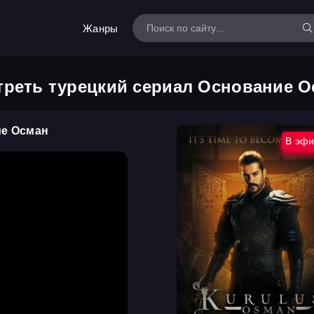
Жанры
реть турецкий сериал Основание 
ие Осман
В эф