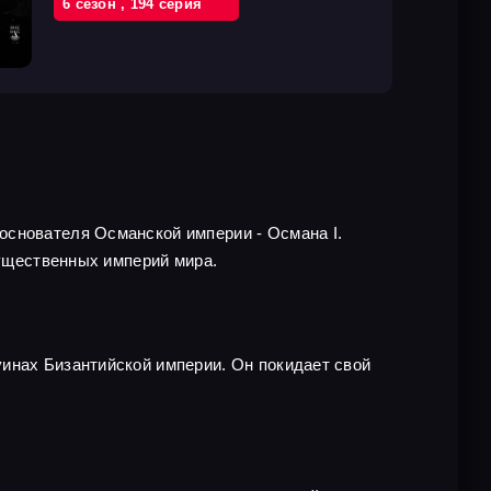
6 cезон
,
194 cерия
основателя Османской империи - Османа I.
гущественных империй мира.
инах Бизантийской империи. Он покидает свой