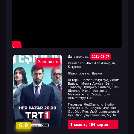
Дата выхода:
2021-03-07
Завершен
Режиссер:
Ягыз Алп Акайдын,
Кетджхе
Жанр:
Боевик, Драма
Актеры:
Чаглар Эртугрул, Дениз
Байсал, Месут Акуста, Эзги
Эюбоглу, Тунджер Салман, Эзги
Шенлер, Нихат Алтынкая,
Мехмет Уста, Сердар Егин,
Ахмет Угур Сай
Перевод:
RedDiamond Studio,
SesDizi, Turk.Original, AveTurk,
Get Dizi, Рус. Люб. одноголосый,
Рус. Люб. двухголосый, MyDizi
6.9
1 cезон
,
184 cерия