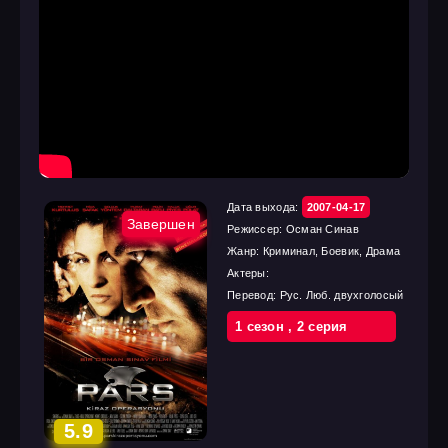
Дата выхода:
2007-04-17
Завершен
Режиссер:
Осман Синав
Жанр:
Криминал, Боевик, Драма
Актеры:
Перевод:
Рус. Люб. двухголосый
1 cезон
,
2 cерия
5.9