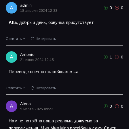
admin
A
0
0
18 апреля 2024 12:33
Alla
, добрый день, озвучка присутствует
Ответить
Цитировать
Antonio
A
1
0
21 июня 2024 12:45
Перевод конечно полнейшая ж...а
Ответить
Цитировать
Alena
A
0
0
5 марта 2025 09:23
Нам не потрібна ваша реклама ,дякуемо за
попередження ,Мир Мир Мир потрібен у сему Свити