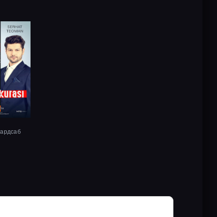
хардсаб