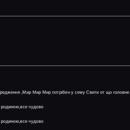
ередження ,Мир Мир Мир потрібен у сему Свити от що головне
 родиною,все чудово
 родиною,все чудово