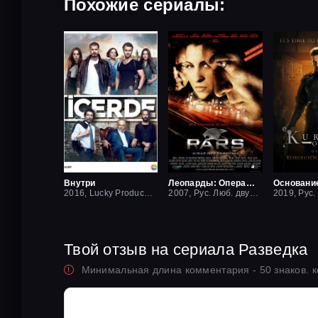
Похожие сериалы:
Внутри
Леопарды: Операция вишня
Основани
2016, Lucky Production
2007, Рус. Люб. двухголосый
Твой отзыв на сериала Разведка
Минимальная длина комментария - 50 знаков. 