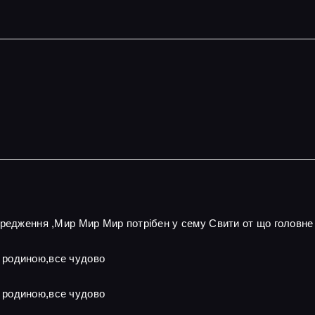
ередження ,Мир Мир Мир потрібен у сему Свити от що головне
 родиною,все чудово
 родиною,все чудово