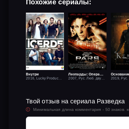
Похожие сериалы:
Внутри
Леопарды: Операция вишня
Основани
2016, Lucky Production
2007, Рус. Люб. двухголосый
Твой отзыв на сериала Разведка
Минимальная длина комментария - 50 знаков. 