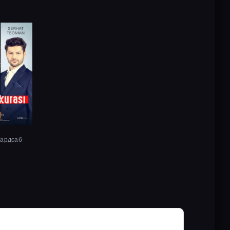
хардсаб