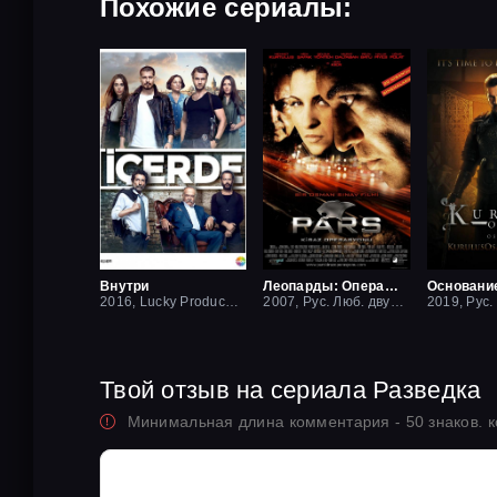
Похожие сериалы:
Внутри
Леопарды: Операция вишня
Основани
2016, Lucky Production
2007, Рус. Люб. двухголосый
Твой отзыв на сериала Разведка
Минимальная длина комментария - 50 знаков. 