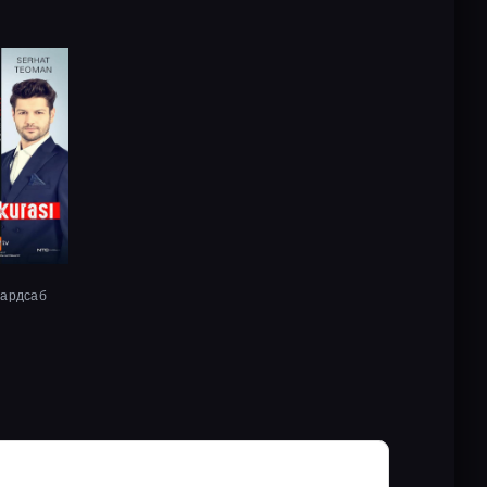
хардсаб