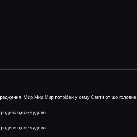
ередження ,Мир Мир Мир потрібен у сему Свити от що головне
 родиною,все чудово
 родиною,все чудово