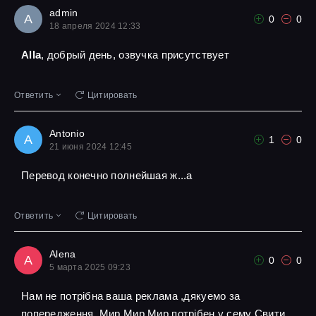
admin
A
0
0
18 апреля 2024 12:33
Alla
, добрый день, озвучка присутствует
Ответить
Цитировать
Antonio
A
1
0
21 июня 2024 12:45
Перевод конечно полнейшая ж...а
Ответить
Цитировать
Alena
A
0
0
5 марта 2025 09:23
Нам не потрібна ваша реклама ,дякуемо за
попередження ,Мир Мир Мир потрібен у сему Свити