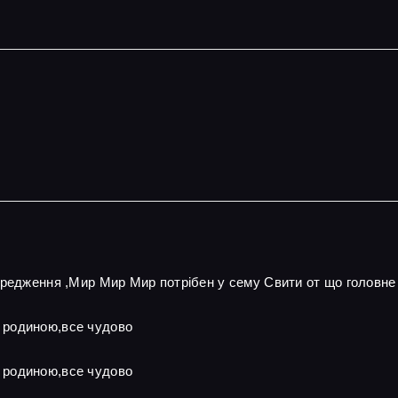
ередження ,Мир Мир Мир потрібен у сему Свити от що головне
 родиною,все чудово
 родиною,все чудово