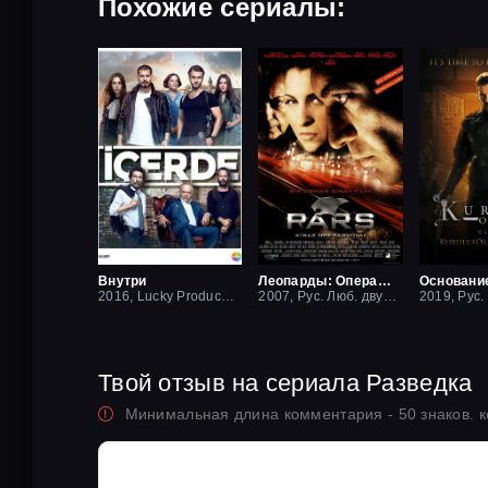
Похожие сериалы:
Внутри
Леопарды: Операция вишня
Основани
2016, Lucky Production
2007, Рус. Люб. двухголосый
Твой отзыв на сериала Разведка
Минимальная длина комментария - 50 знаков. 