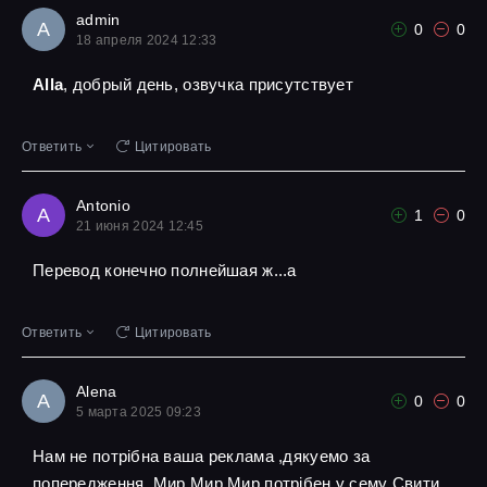
admin
A
0
0
18 апреля 2024 12:33
Alla
, добрый день, озвучка присутствует
Ответить
Цитировать
Antonio
A
1
0
21 июня 2024 12:45
Перевод конечно полнейшая ж...а
Ответить
Цитировать
Alena
A
0
0
5 марта 2025 09:23
Нам не потрібна ваша реклама ,дякуемо за
попередження ,Мир Мир Мир потрібен у сему Свити