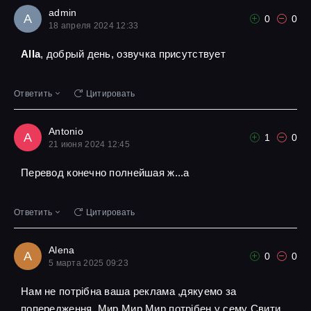
admin
A
0
0
18 апреля 2024 12:33
Alla
, добрый день, озвучка присутствует
Ответить
Цитировать
Antonio
A
1
0
21 июня 2024 12:45
Перевод конечно полнейшая ж...а
Ответить
Цитировать
Alena
A
0
0
5 марта 2025 09:23
Нам не потрібна ваша реклама ,дякуемо за
попередження ,Мир Мир Мир потрібен у сему Свити