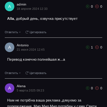
admin
A
0
0
18 апреля 2024 12:33
Alla
, добрый день, озвучка присутствует
Ответить
Цитировать
Antonio
A
1
0
21 июня 2024 12:45
Перевод конечно полнейшая ж...а
Ответить
Цитировать
Alena
A
0
0
5 марта 2025 09:23
Нам не потрібна ваша реклама ,дякуемо за
попередження ,Мир Мир Мир потрібен у сему Свити