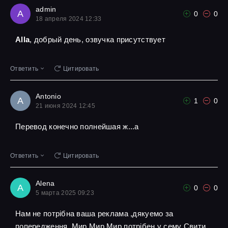
admin
A
0
0
18 апреля 2024 12:33
Alla
, добрый день, озвучка присутствует
Ответить
Цитировать
Antonio
A
1
0
21 июня 2024 12:45
Перевод конечно полнейшая ж...а
Ответить
Цитировать
Alena
A
0
0
5 марта 2025 09:23
Нам не потрібна ваша реклама ,дякуемо за
попередження ,Мир Мир Мир потрібен у сему Свити