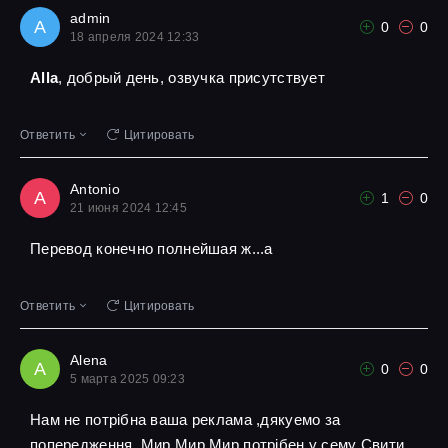
admin
A
0
0
18 апреля 2024 12:33
Alla
, добрый день, озвучка присутствует
Ответить
Цитировать
Antonio
A
1
0
21 июня 2024 12:45
Перевод конечно полнейшая ж...а
Ответить
Цитировать
Alena
A
0
0
5 марта 2025 09:23
Нам не потрібна ваша реклама ,дякуемо за
попередження ,Мир Мир Мир потрібен у сему Свити