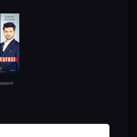
хардсаб