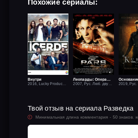
Похожие сериалы:
Внутри
Леопарды: Операция вишня
Основани
2016, Lucky Production
2007, Рус. Люб. двухголосый
Твой отзыв на сериала Разведка
Минимальная длина комментария - 50 знаков. 