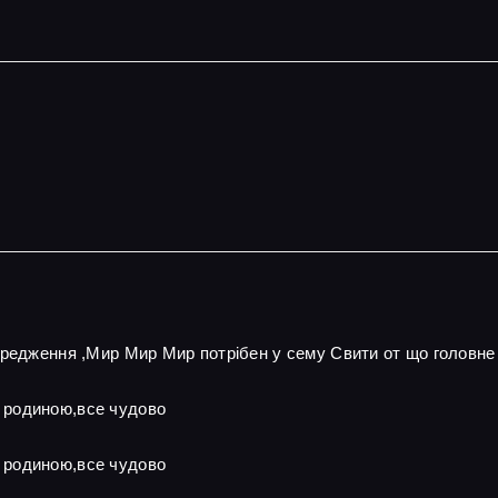
ередження ,Мир Мир Мир потрібен у сему Свити от що головне
 родиною,все чудово
 родиною,все чудово