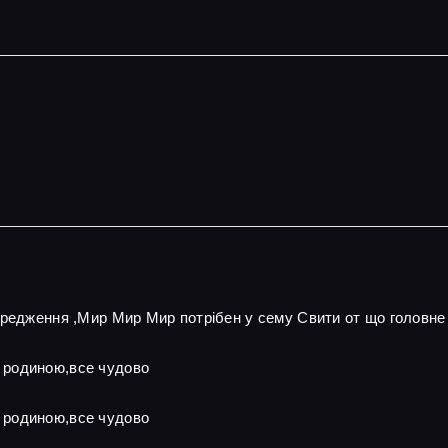
ередження ,Мир Мир Мир потрібен у сему Свити от що головне
 родиною,все чудово
 родиною,все чудово