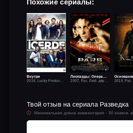
Похожие сериалы:
Внутри
Леопарды: Операция вишня
Основани
2016, Lucky Production
2007, Рус. Люб. двухголосый
Твой отзыв на сериала Разведка
Минимальная длина комментария - 50 знаков. 