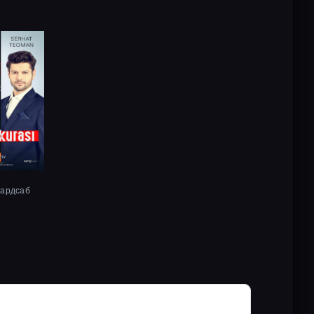
хардсаб