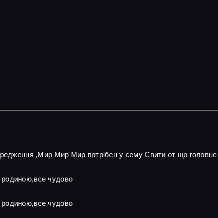
ередження ,Мир Мир Мир потрібен у сему Свити от що головне
 родиною,все чудово
 родиною,все чудово