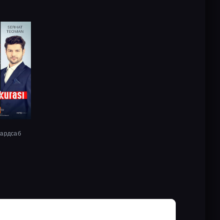
хардсаб