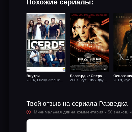
Похожие сериалы:
Внутри
Леопарды: Операция вишня
Основани
2016, Lucky Production
2007, Рус. Люб. двухголосый
Твой отзыв на сериала Разведка
Минимальная длина комментария - 50 знаков. 