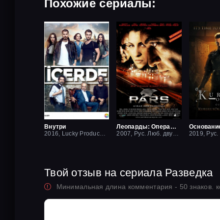
Похожие сериалы:
Внутри
Леопарды: Операция вишня
Основани
2016, Lucky Production
2007, Рус. Люб. двухголосый
Твой отзыв на сериала Разведка
Минимальная длина комментария - 50 знаков. 