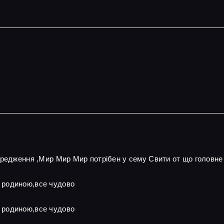
ередження ,Мир Мир Мир потрібен у сему Свити от що головне
 родиною,все чудово
 родиною,все чудово