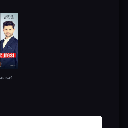
хардсаб